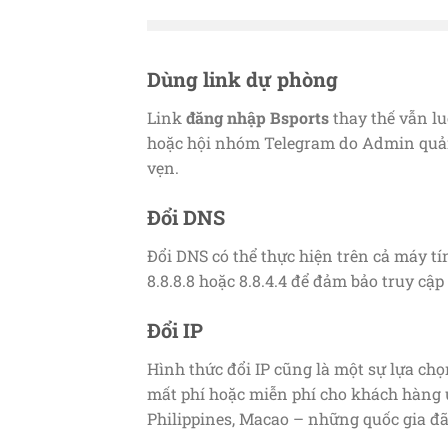
Dùng link dự phòng
Link
đăng nhập Bsports
thay thế vẫn lu
hoặc hội nhóm Telegram do Admin quản 
vẹn.
Đổi DNS
Đổi DNS có thể thực hiện trên cả máy t
8.8.8.8 hoặc 8.8.4.4 để đảm bảo truy cập
Đổi IP
Hình thức đổi IP cũng là một sự lựa c
mất phí hoặc miễn phí cho khách hàng 
Philippines, Macao – những quốc gia đã 