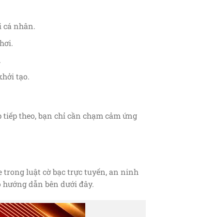
i cá nhân.
hơi.
.
hởi tạo.
p tiếp theo, bạn chỉ cần chạm cảm ứng
trong luật cờ bạc trực tuyến, an ninh
o hướng dẫn bên dưới đây.