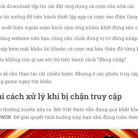
link download tệp tin cài đặt ứng dụng cá cược của nhà cái.
a tải xuống để tiến hành thiết lập app cá cược vào điện thoạ
 xuất hiện ngoài màn hình cảm ứng nhằm khởi động sân c
 tảng website nên bạn cũng cần click đúng vị trí đăng nhập
nhập kèm mật khẩu tài khoản cá cược mà bản thân đã từng k
nếu không còn gì sai sót thì tiến hành click “đăng nhập”.
 sẽ cần thao tác rất nhiều bước. Nhưng ở các phiên truy cậ
ang game ngay tức khắc.
 cách xử lý khi bị chặn truy cập
p thường xuyên xảy ra. Bởi Việt Nam vẫn đang quá khắt khe 
3WIN
. Để giải quyết tình huống này, bạn chủ động tuân the