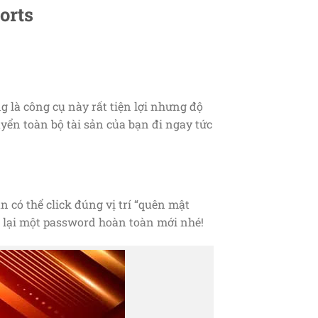
orts
g là công cụ này rất tiện lợi nhưng độ
uyển toàn bộ tài sản của bạn đi ngay tức
 có thể click đúng vị trí “quên mật
p lại một password hoàn toàn mới nhé!