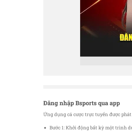
Đăng nhập Bsports qua app
Ứng dụng cá cược trực tuyến được phát t
Bước 1: Khởi động bất kỳ một trình 